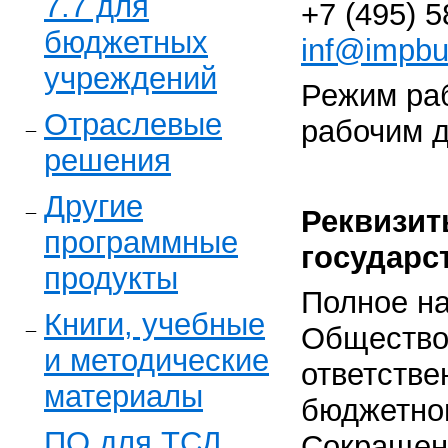
7.7 для
+7 (495) 5
бюджетных
inf@impbu
учреждений
Режим раб
Отраслевые
рабочим 
решения
Другие
Реквизит
программные
государс
продукты
Полное н
Книги, учебные
Общество
и методические
ответстве
материалы
бюджетно
ПО для ТСД
Сокращен