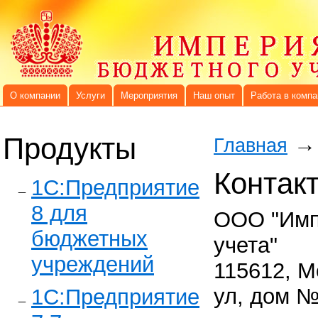
О компании
Услуги
Мероприятия
Наш опыт
Работа в компа
Продукты
→
Главная
Контак
1C:Предприятие
8 для
ООО "Имп
бюджетных
учета"
учреждений
115612, М
ул, дом №
1С:Предприятие