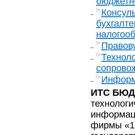
бюджетн
Консул
бухгалте
налогоо
Правов
Технол
сопрово
Информ
ИТС БЮД
технологи
информац
фирмы «1