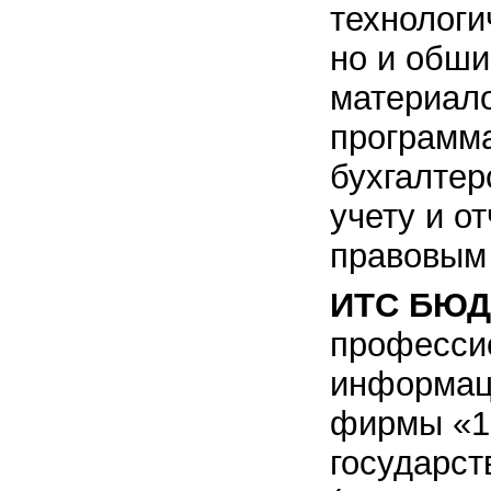
технолог
но и обши
материало
программ
бухгалтер
учету и о
правовым
ИТС БЮД
професси
информац
фирмы «1
государст