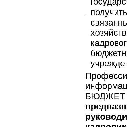
государс
получить
связанны
хозяйст
кадровог
бюджетн
учрежде
Професси
информац
БЮДЖЕТ
предназн
руководи
кадровик