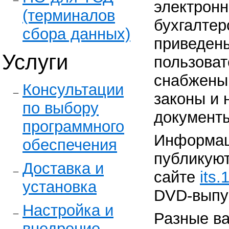
электрон
(терминалов
бухгалтер
сбора данных)
приведены
Услуги
пользоват
снабжены
Консультации
законы и
по выбору
документ
программного
Информац
обеспечения
публикуют
Доставка и
сайте
its.
установка
DVD-выпу
Настройка и
Разные в
внедрение