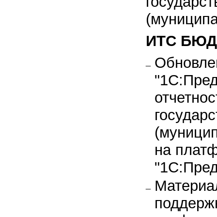
государст
(муницип
ИТС БЮД
Обновле
"1С:Пре
отчетнос
государ
(муници
на плат
"1С:Пред
Материа
поддерж