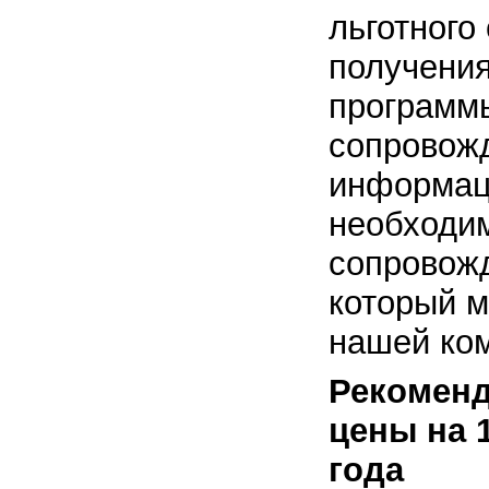
льготного
получени
программы
сопровожд
информац
необходим
сопровож
который 
нашей ко
Рекомен
цены на 
года