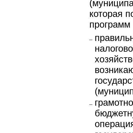
(муниципа
которая п
программ 
правильн
налогов
хозяйст
возника
государ
(муници
грамотн
бюджетн
операци