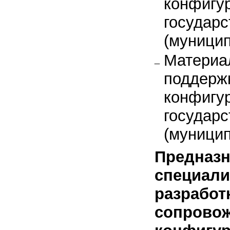
конфигу
государ
(муници
Материа
поддерж
конфигу
государ
(муници
Предназн
специали
разработ
сопрово