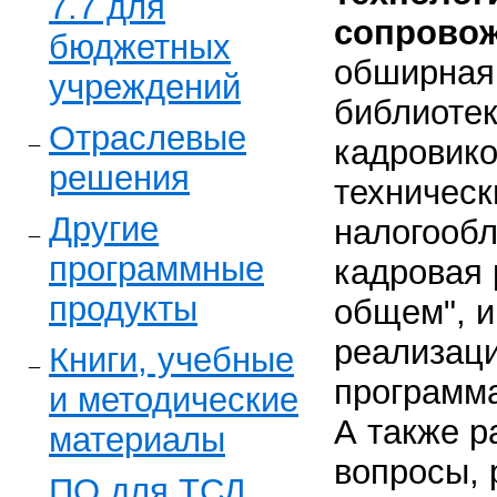
7.7 для
сопровож
бюджетных
обширная
учреждений
библиотек
Отраслевые
кадровико
решения
техническ
Другие
налогообл
программные
кадровая 
продукты
общем", и
реализаци
Книги, учебные
программа
и методические
А также 
материалы
вопросы,
ПО для ТСД