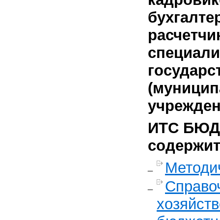
бухгалте
расчетчи
специали
государс
(муницип
учрежден
ИТС БЮ
содержит
Методи
Справо
хозяйст