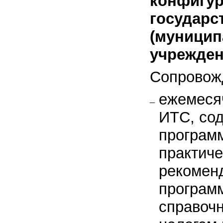
конфигур
государс
(муницип
учрежден
Сопровож
ежемеся
ИТС, со
программ
практиче
рекоменд
програм
справоч