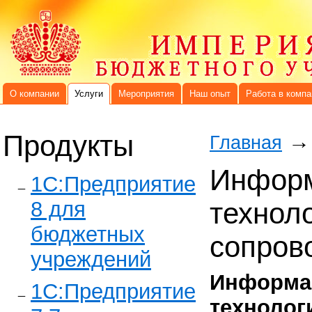
О компании
Услуги
Мероприятия
Наш опыт
Работа в компа
Продукты
→
Главная
Информ
1C:Предприятие
8 для
технол
бюджетных
сопров
учреждений
Информа
1С:Предприятие
технолог