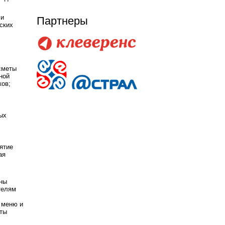
 и
Партнеры
ских
сметы
ной
ков;
ых
ятие
ая
пны
телям
 меню и
оты