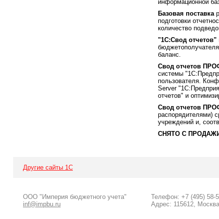
информационной баз
Базовая поставка
р
подготовки отчетно
количество подведо
"1С:Свод отчетов"
бюджетополучателя
баланс.
Свод отчетов ПРО
системы "1С:Предпр
пользователя. Конф
Server "1С:Предпри
отчетов" и оптимиз
Свод отчетов ПРО
распорядителями) 
учреждений и, соот
СНЯТО С ПРОДАЖ
Другие сайты 1С
ООО "Империя бюджетного учета"
Телефон: +7 (495) 58-
inf@impbu.ru
Адрес: 115612, Москва