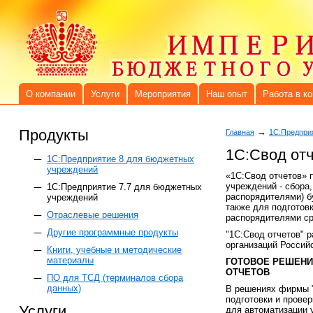
О компании
Услуги
Мероприятия
Наш опыт
Работа в к
Продукты
→
Главная
1С:Предприя
1С:Свод от
1C:Предприятие 8 для бюджетных
учреждений
«1С:Свод отчетов» 
учреждений - сбора
1С:Предприятие 7.7 для бюджетных
распорядителями) б
учреждений
также для подготов
Отраслевые решения
распорядителями ср
Другие программные продукты
"1С:Свод отчетов" 
организаций Россий
Книги, учебные и методические
материалы
ГОТОВОЕ РЕШЕНИ
ОТЧЕТОВ
ПО для ТСД (терминалов сбора
данных)
В решениях фирмы 
подготовки и прове
Услуги
для автоматизации 