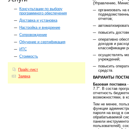
(Управлению, Минист
Консультации по выбору
организовать на
программного обеспечения
подведомственны
отчетов;
Доставка и установка
автоматизировать
Настройка и внедрение
повысить достов
Сопровождение
оперативно обес
Обучение и сертификация
доходов и расхо
классификации р
ИТС
осуществлять мо
Стоимость
учреждений;
повысить операт
Прайс-лист
средств.
Заявка
ВАРИАНТЫ ПОСТА
Базовая поставка
-
7.7". В состав про
отчетность бюджетн
возможностями, в к
Тем не менее, поль
функции администри
пароля на вход в с
обрабатываемой си
панели инструменто
пользователей), со