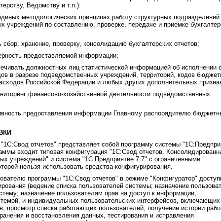
ерству, Ведомству и т.п.):
 единых методологических принципах работу структурных подразделений
х учреждений по составлению, проверке, передаче и приемке бухгалтер
 сбор, хранение, проверку, консолидацию бухгалтерских отчетов;
ерность предоставляемой информации;
печивать должностных лиц статистической информацией об исполнении 
дов в разрезе подведомственных учреждений, территорий, кодов бюджет
асходов Российской Федерации и любых других дополнительных призна
ниторинг финансово-хозяйственной деятельности подведомственных
ивность предоставления информации Главному распорядителю бюджетн
ВКИ
 "1С:Свод отчетов" представляет собой программу системы "1С:Предпри
граммы входит типовая конфигурация "1С:Свод отчетов. Консолидированн
ых учреждений" и система "1С:Предприятие 7.7" с ограниченными
оторой нельзя использовать средства конфигурирования.
зователю программы "1С:Свод отчетов" в режиме "Конфигуратор" досту
рования (ведение списка пользователей системы; назначение пользова
истему; назначение пользователям прав на доступ к информации,
стемой, и индивидуальных пользовательских интерфейсов, включающих
в; просмотр списка работающих пользователей; получение истории раб
хранения и восстановления данных, тестирования и исправления