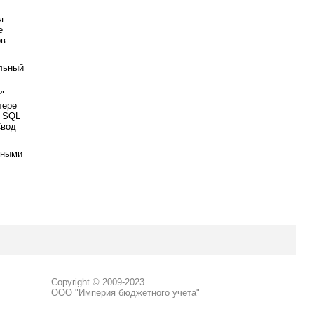
я
е
в.
льный
"
тере
S SQL
Свод
вными
Copyright © 2009-2023
ООО "Империя бюджетного учета"