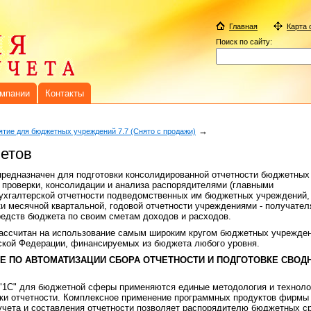
Главная
Карта 
Поиск по сайту:
омпании
Контакты
→
тие для бюджетных учреждений 7.7 (Снято с продажи)
четов
предназначен для подготовки консолидированной отчетности бюджетных
, проверки, консолидации и анализа распорядителями (главными
ухгалтерской отчетности подведомственных им бюджетных учреждений,
ки месячной квартальной, годовой отчетности учреждениями - получател
едств бюджета по своим сметам доходов и расходов.
рассчитан на использование самым широким кругом бюджетных учрежден
ской Федерации, финансируемых из бюджета любого уровня.
Е ПО АВТОМАТИЗАЦИИ СБОРА ОТЧЕТНОСТИ И ПОДГОТОВКЕ СВОД
"1С" для бюджетной сферы применяются единые методология и техноло
рки отчетности. Комплексное применение программных продуктов фирмы
учета и составления отчетности позволяет распорядителю бюджетных с