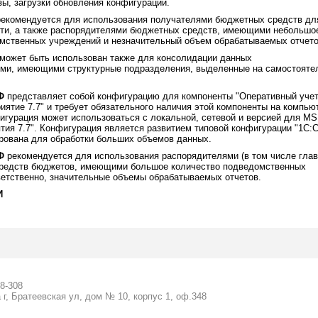
ы, загрузки обновления конфигурации.
екомендуется для использования получателями бюджетных средств дл
сти, а также распорядителями бюджетных средств, имеющими небольшо
мственных учреждений и незначительный объем обрабатываемых отчето
может быть использован также для консолидации данных
ми, имеющими структурные подразделения, выделенные на самостояте
Ф
представляет собой конфигурацию для компоненты "Оперативный учет
иятие 7.7" и требует обязательного наличия этой компоненты на компью
игурация может использоваться с локальной, сетевой и версией для M
ятия 7.7". Конфигурация является развитием типовой конфигурации "1С:
ирована для обработки больших объемов данных.
Ф
рекомендуется для использования распорядителями (в том числе гла
средств бюджетов, имеющими большое количество подведомственных
ветственно, значительные объемы обрабатываемых отчетов.
И
58-308
 г, Братеевская ул, дом № 10, корпус 1, оф.348