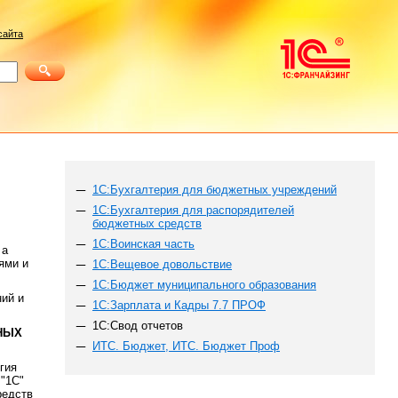
сайта
1С:Бухгалтерия для бюджетных учреждений
1С:Бухгалтерия для распорядителей
бюджетных средств
1С:Воинская часть
 а
ями и
1С:Вещевое довольствие
1С:Бюджет муниципального образования
ий и
1С:Зарплата и Кадры 7.7 ПРОФ
1С:Свод отчетов
НЫХ
ИТС. Бюджет, ИТС. Бюджет Проф
гия
 "1С"
редств