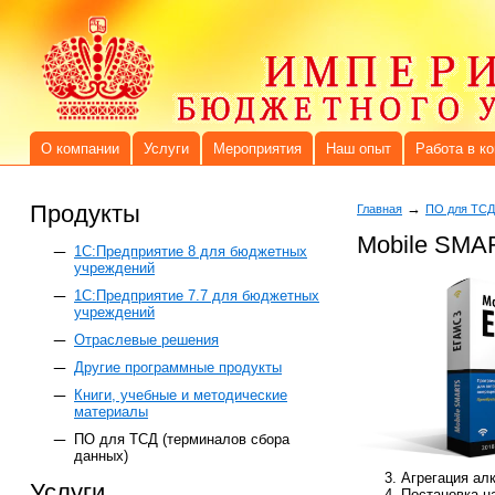
О компании
Услуги
Мероприятия
Наш опыт
Работа в к
Продукты
→
Главная
ПО для ТСД
Mobile SMA
1C:Предприятие 8 для бюджетных
учреждений
1С:Предприятие 7.7 для бюджетных
учреждений
Отраслевые решения
Другие программные продукты
Книги, учебные и методические
материалы
ПО для ТСД (терминалов сбора
данных)
Агрегация ал
Услуги
Постановка н