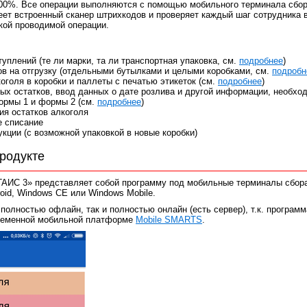
100%. Все операции выполняются с помощью мобильного терминала сбо
еет встроенный сканер штрихкодов и проверяет каждый шаг сотрудника 
икой проводимой операции.
уплений (те ли марки, та ли транспортная упаковка, см.
подробнее
)
ов на отгрузку (отдельными бутылками и целыми коробками, см.
подробн
оголя в коробки и паллеты с печатью этикеток (см.
подробнее
)
ых остатков, ввод данных о дате розлива и другой информации, необхо
ормы 1 и формы 2 (см.
подробнее
)
ия остатков алкоголя
 списание
укции (с возможной упаковкой в новые коробки)
родукте
АИС 3» представляет собой программу под мобильные терминалы сбор
oid, Windows CE или Windows Mobile.
полностью офлайн, так и полностью онлайн (есть сервер), т.к. программ
временной мобильной платформе
Mobile SMARTS
.