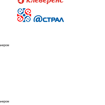
анером
анером