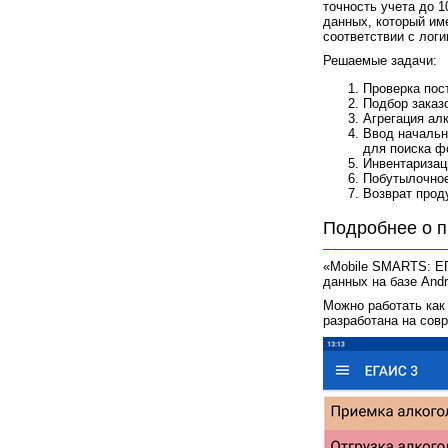
точность учета до 
данных, который им
соответствии с лог
Решаемые задачи:
Проверка пост
Подбор заказ
Агрегация алк
Ввод начальн
для поиска ф
Инвентаризац
Побутылочное
Возврат прод
Подробнее о п
«Mobile SMARTS: ЕГ
данных на базе Andr
Можно работать как 
разработана на со