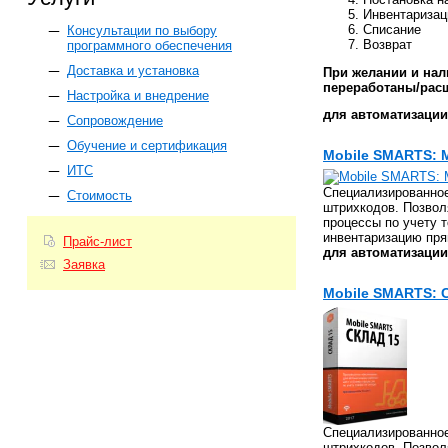
Инвентаризац
Списание
Консультации по выбору
Возврат
программного обеспечения
Доставка и установка
При желании и нал
переработаны/ра
Настройка и внедрение
для автоматизации
Сопровождение
Обучение и сертификация
Mobile SMARTS: 
ИТС
Специализированное
Стоимость
штрихкодов. Позвол
процессы по учету 
инвентаризацию пря
Прайс-лист
для автоматизации
Заявка
Mobile SMARTS: 
Специализированное
штрихкодов. Позвол