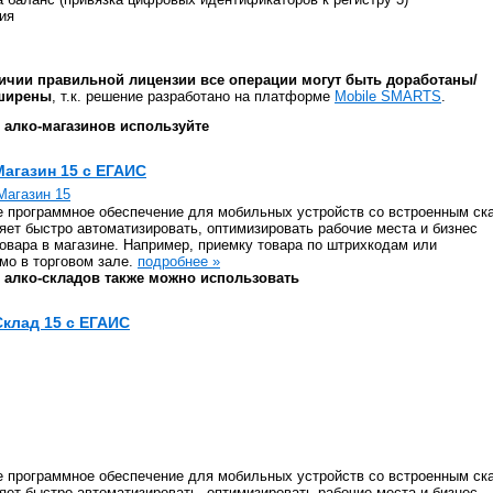
ия
ичии правильной лицензии все операции могут быть доработаны/
сширены
, т.к. решение разработано на платформе
Mobile SMARTS
.
 алко-магазинов используйте
Магазин 15 с ЕГАИС
 программное обеспечение для мобильных устройств со встроенным ск
яет быстро автоматизировать, оптимизировать рабочие места и бизнес
товара в магазине. Например, приемку товара по штрихкодам или
мо в торговом зале.
подробнее »
 алко-складов также можно использовать
Склад 15 с ЕГАИС
 программное обеспечение для мобильных устройств со встроенным ск
яет быстро автоматизировать, оптимизировать рабочие места и бизнес