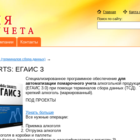
Главная
Карта 
Поиск по сайту:
омпании
Контакты
→
 (терминалов сбора данных)
RTS: ЕГАИС 3
Специализированное программное обеспечение
для
автоматизации помарочного учета
алкогольной продукци
(ЕГАИС 3.0) при помощи терминалов сбора данных (ТСД). 
крепкий алкоголь (маркированный).
ПОД ПРОЕКТЫ
Узнать больше
Все нужные операции:
Приемка алкоголя
Отгрузка алкоголя
коголя в коробки и паллеты
а баланс (привязка цифровых идентификаторов к регистру 3)