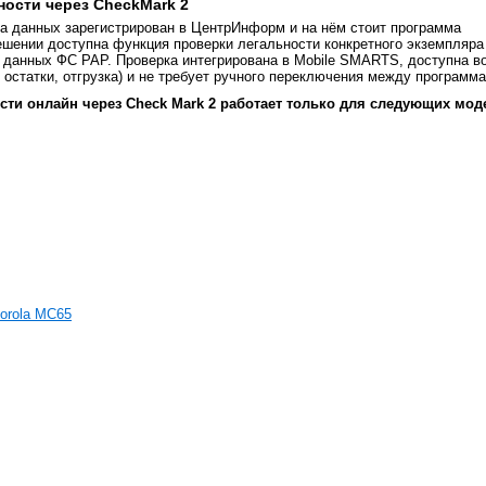
ности через CheckMark 2
а данных зарегистрирован в ЦентрИнформ и на нём стоит программа
решении доступна функция проверки легальности конкретного экземпляра
у данных ФС РАР. Проверка интегрирована в Mobile SMARTS, доступна в
 остатки, отгрузка) и не требует ручного переключения между программ
ости онлайн
через Check Mark 2
работает только для следующих мод
orola MC65