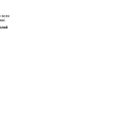
о всех
ами.
елей