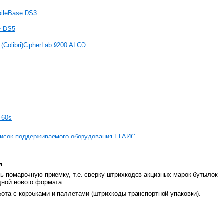
ileBase DS3
e DS5
CipherLab 9200 ALCO
 60s
исок поддерживаемого оборудования ЕГАИС
.
я
ь помарочную приемку, т.е. сверку штрихкодов акцизных марок бутылок 
дной нового формата.
ота с коробками и паллетами (штрихкоды транспортной упаковки).