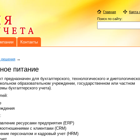
Главная
Карта 
Поиск по сайту:
омпании
Контакты
→
 решения
ное питание
т предназначен для бухгалтерского, технологического и диетологическо
школьном образовательном учреждении, государственном или частном
емы бухгалтерского учета).
лей:
е
еждения
:
авление ресурсами предприятия (ERP)
моотношениями с клиентами (CRM)
ление персоналом и кадровый учет (HRM)
учет