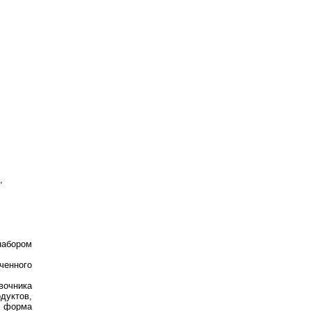
,
набором
ченного
вочника
дуктов,
я форма