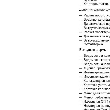
Контроль фактиче
Дополнительные фу
Расчет норм отх
Ведение календа
Динамическое по
Выгрузка/загруз
Расчет характер
Динамическое по
Выгрузка данных
бухгалтерию.
Выходные формы
Ведомость анали
Ведомость контро
Ведомость анали
Журнал бракераж
Инвентаризацион
Инвентаризацион
Калькуляционная
Карточка учета 
Карточка количес
Меню (для потре
Меню-требование
Накладная ОП-4 
Накладная на вн
Накладная Торг-1