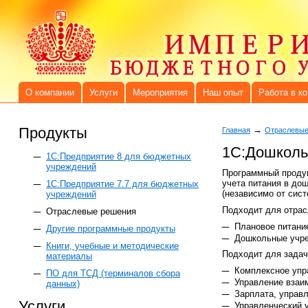
О компании
Услуги
Мероприятия
Наш опыт
Работа в к
Продукты
→
Главная
Отраслевые
1C:Дошколь
1C:Предприятие 8 для бюджетных
учреждений
Программный продук
учета питания в до
1С:Предприятие 7.7 для бюджетных
(независимо от сист
учреждений
Подходит для отрас
Отраслевые решения
Плановое питани
Другие программные продукты
Дошкольные учр
Книги, учебные и методические
Подходит для задач
материалы
Комплексное упр
ПО для ТСД (терминалов сбора
Управление взаи
данных)
Зарплата, управ
Услуги
Управленческий 