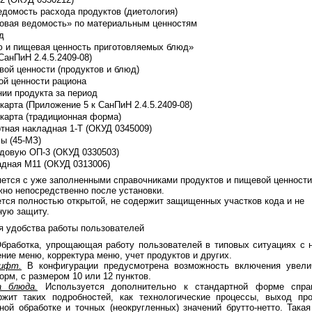
едомость расхода продуктов (диетология)
овая ведомость» по материальным ценностям
д
 и пищевая ценность приготовляемых блюд»
СанПиН 2.4.5.2409-08)
ой ценности (продуктов и блюд)
ой ценности рациона
ии продукта за период
карта (Приложение 5 к СанПиН 2.4.5.2409-08)
 карта (традиционная форма)
тная накладная 1-Т (ОКУД 0345009)
ы (45-МЗ)
адовую ОП-3 (ОКУД 0330503)
адная М11 (ОКУД 0313006)
ется с уже заполненными справочниками продуктов и пищевой ценности
жно непосредственно после установки.
тся полностью открытой, не содержит защищенных участков кода и не
ную защиту.
 удобства работы пользователей
бработка, упрощающая работу пользователей в типовых ситуациях с 
ние меню, корректура меню, учет продуктов и других.
ифт.
В конфигурации предусмотрена возможность включения увели
рм, с размером 10 или 12 пунктов.
 блюда.
Используется дополнительно к стандартной форме спра
жит таких подробностей, как технологические процессы, выход про
ной обработке и точных (неокругленных) значений брутто-нетто. Така