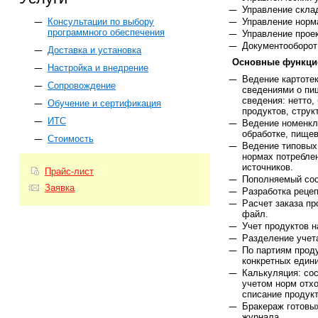
Управление скла
Управление норм
Консультации по выбору
программного обеспечения
Управление прое
Документооборот
Доставка и установка
Основные функци
Настройка и внедрение
Ведение картотек
Сопровождение
сведениями о пи
сведения: нетто,
Обучение и сертификация
продуктов, струк
ИТС
Ведение номенкл
обработке, пищев
Стоимость
Ведение типовых
нормах потребле
источников.
Прайс-лист
Пополняемый сос
Заявка
Разработка рецеп
Расчет заказа п
файл.
Учет продуктов н
Разделение учет
По партиям проду
конкретных едини
Калькуляция: сос
учетом норм отхо
списание продукт
Бракераж готовых
журнала.