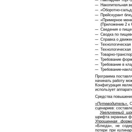
Накопительная в
«Оборотно-сальд
Прейскурант блю
«Примерное меню
(Приложение 2 к 
Сведения о пищев
Сводка по пищев
Справка о движен
Технологическая 
Технологическая
Товарно-транспор
Требование форм
Требование в кл
Требование-накл
Программа поставля
начинать работу мо
Конфигурация являе
использует аппарат
Средства повышения
«Путеводитель».
О
сценариев: составле
Увеличенный шр
шрифта экранных фо
Упрощенная форма
«Блюда», не содер
потери при кулинар