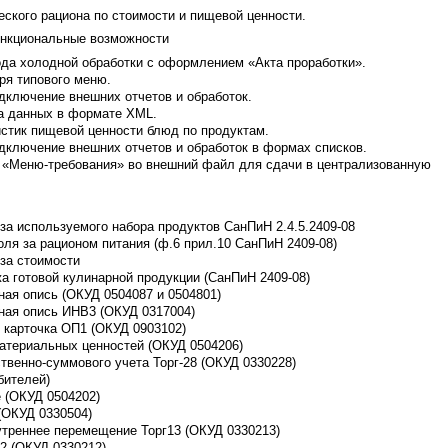
ского рациона по стоимости и пищевой ценности.
нкциональные возможности
ода холодной обработки с оформлением «Акта проработки».
ря типового меню.
дключение внешних отчетов и обработок.
ка данных в формате XML.
истик пищевой ценности блюд по продуктам.
дключение внешних отчетов и обработок в формах списков.
 «Меню-требования» во внешний файл для сдачи в централизованную
за используемого набора продуктов СанПиН 2.4.5.2409-08
ля за рационом питания (ф.6 прил.10 СанПиН 2409-08)
за стоимости
а готовой кулинарной продукции (СанПиН 2409-08)
ная опись (ОКУД 0504087 и 0504801)
ная опись ИНВ3 (ОКУД 0317004)
 карточка ОП1 (ОКУД 0903102)
материальных ценностей (ОКУД 0504206)
твенно-суммового учета Торг-28 (ОКУД 0330228)
бителей)
 (ОКУД 0504202)
(ОКУД 0330504)
утреннее перемещение Торг13 (ОКУД 0330213)
2 (ОКУД 0330212)