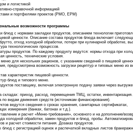
дом и логистикой
ативно-справочной информацией
ктами и портфелями проектов (PMO, EPM)
ональные возможности программы
и блюд с нормами закладки продуктов, описанием технологии приготовл
щевой ценности. Описание состава продуктов блюда включает следующ
 брутто, отход холодной обработки, потери при кулинарной обработке, в
тура технологических процессов.
атуры продуктов. По каждому продукту ведутся: нормы отхода при холо
ая ценность, технические условия.
 меню для нескольких рационов, с указанием сведений о пищевой ценно
ния, предусмотрена возможность загрузки рецептур и типовых меню из 
тав характеристик пищевой ценности.
тур блюд и типового меню.
родуктов поставщику, включая электронную подачу заявки через выгруж
а складах: приход, расход, перемещения ТМЦ, остатки, инвентаризация.
а по видам движения средств (источникам финансирования).
ктов ведутся сведения о сроках хранения, санитарных сертификатах,
цах измерения (банках, батонах и т.д.).
тавление и расчет «Меню-требования», основного и на дополнение/возвр
да холодной обработки, замен продуктов и блюд, пробы. Автоматизиров
ов и расчет стоимости питания. Дозаказ продуктов.
 блюд с регистрацией оценок и распечаткой вкладных листов бракеражн