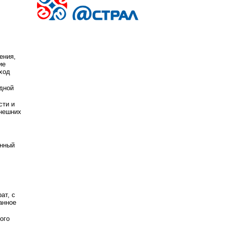
ения,
ие
ыход
дной
сти и
внешних
енный
ат, с
анное
ого