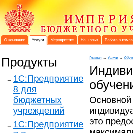
О компании
Услуги
Мероприятия
Наш опыт
Работа в компа
Продукты
→
→
Главная
Услуги
Обуче
Индиви
1C:Предприятие
обучен
8 для
бюджетных
Основной
учреждений
индивиду
это предо
1С:Предприятие
максимал