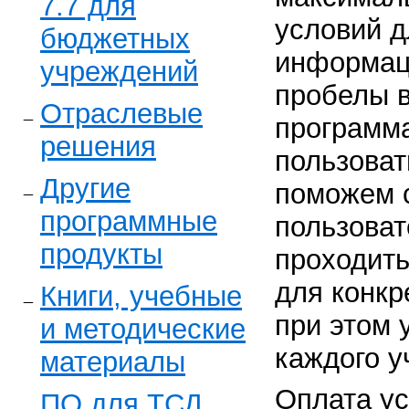
7.7 для
условий д
бюджетных
информац
учреждений
пробелы в
Отраслевые
программа
решения
пользоват
Другие
поможем 
программные
пользоват
продукты
проходить 
для конкр
Книги, учебные
при этом 
и методические
каждого у
материалы
Оплата ус
ПО для ТСД