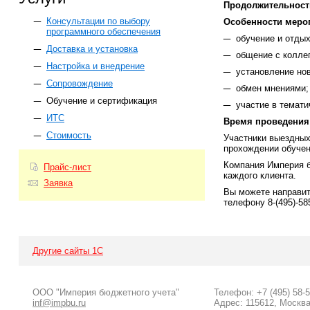
Продолжительност
Консультации по выбору
Особенности меро
программного обеспечения
обучение и отдых
Доставка и установка
общение с колле
Настройка и внедрение
установление нов
Сопровождение
обмен мнениями;
Обучение и сертификация
участие в темати
ИТС
Время проведения
Стоимость
Участники выездных
прохождении обучен
Компания Империя б
Прайс-лист
каждого клиента.
Заявка
Вы можете направи
телефону 8-(495)-58
Другие сайты 1С
ООО "Империя бюджетного учета"
Телефон: +7 (495) 58-
inf@impbu.ru
Адрес: 115612, Москва