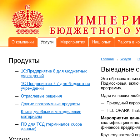
О компании
Услуги
Мероприятия
Наш опыт
Работа в к
Продукты
→
→
Главная
Услуги
О
Выездные 
1C:Предприятие 8 для бюджетных
учреждений
Это образовательны
Подмосковья, включ
1С:Предприятие 7.7 для бюджетных
программу.
учреждений
Одни из наших люб
Отраслевые решения
Природный курор
Другие программные продукты
HELIOPARK Thala
Книги, учебные и методические
материалы
Мероприятия данн
квалификацию и пол
ПО для ТСД (терминалов сбора
финансов предприяти
данных)
Круг слушателей оп
Услуги