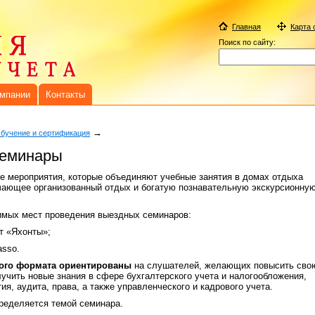
Главная
Карта 
Поиск по сайту:
омпании
Контакты
→
бучение и сертификация
семинары
е мероприятия, которые объединяют учебные занятия в домах отдыха
ающее организованный отдых и богатую познавательную экскурсионну
имых мест проведения выездных семинаров:
т «Яхонты»;
sso.
ого формата ориентированы
на слушателей, желающих повысить сво
учить новые знания в сфере бухгалтерского учета и налогообложения,
я, аудита, права, а также управленческого и кадрового учета.
ределяется темой семинара.