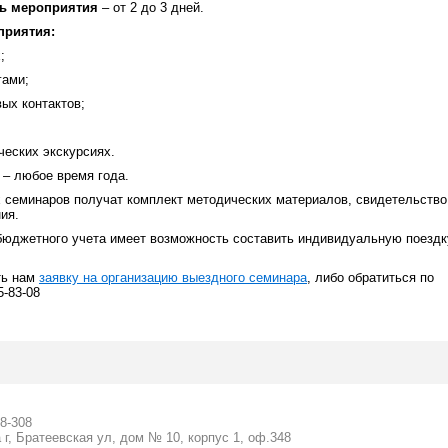
ь мероприятия
– от 2 до 3 дней.
приятия:
;
гами;
ых контактов;
ческих экскурсиях.
– любое время года.
 семинаров получат комплект методических материалов, свидетельство
ия.
юджетного учета имеет возможность составить индивидуальную поездк
ть нам
заявку на организацию выездного семинара
, либо обратиться по
5-83-08
58-308
 г, Братеевская ул, дом № 10, корпус 1, оф.348