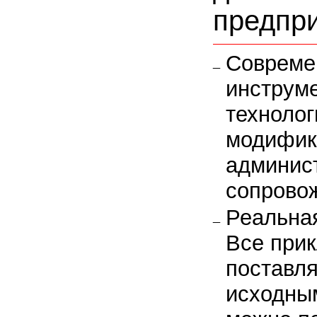
предпр
Совреме
инструм
технолог
модифик
админис
сопрово
Реальная
Все при
поставл
исходны