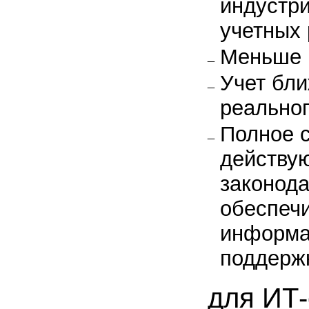
индустр
учетных
Меньше 
Учет бли
реальног
Полное с
действу
законода
обеспечи
информа
поддерж
для ИТ