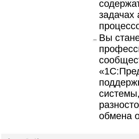
содержат
задачах 
процесс
Вы стане
професс
сообщес
«1С:Пре
поддерж
системы
разност
обмена о