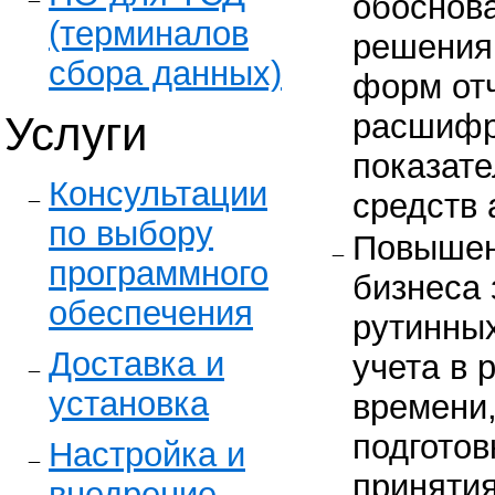
обоснов
(терминалов
решения
сбора данных)
форм отч
расшифр
Услуги
показате
Консультации
средств 
по выбору
Повышен
программного
бизнеса 
обеспечения
рутинных
Доставка и
учета в
установка
времени,
подгото
Настройка и
приняти
внедрение