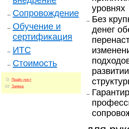
уровнях
Сопровождение
Без круп
Обучение и
денег об
сертификация
перенас
ИТС
изменен
подходов
Стоимость
развитии
структу
Прайс-лист
Заявка
Гаранти
професс
сопрово