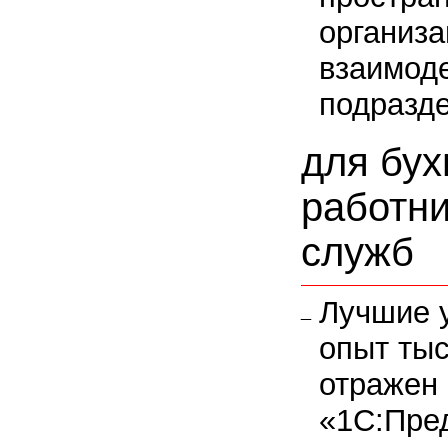
организа
взаимод
подразде
для бух
работни
служб
Лучшие 
опыт тыс
отражен 
«1С:Пре