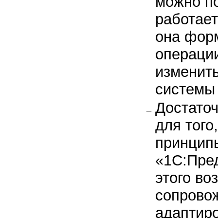
можно по
работает
она фор
операци
изменить
системы
Достаточ
для того
принцип
«1С:Пре
этого во
сопровож
адаптиро