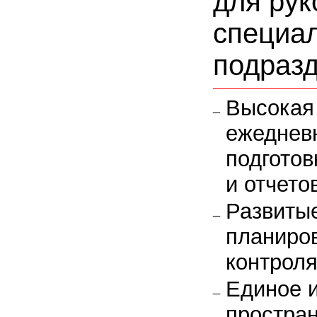
для рук
специа
подраз
Высокая
ежеднев
подготов
и отчето
Развиты
планиров
контроля
Единое 
простран