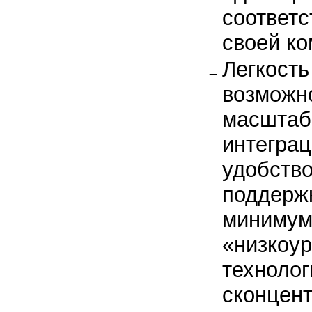
соответс
своей к
Легкость
возможн
масштаб
интеграц
удобств
поддержк
минимум
«низкоу
технолог
сконцент