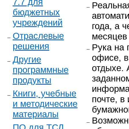
7.7 для
Реальная
бюджетных
автомати
учреждений
года, а 
Отраслевые
месяцев
решения
Рука на 
офисе, в
Другие
отдыхе. 
программные
заданном
продукты
информа
Книги, учебные
почте, в
и методические
бумажног
материалы
Возможн
ПО для ТСД