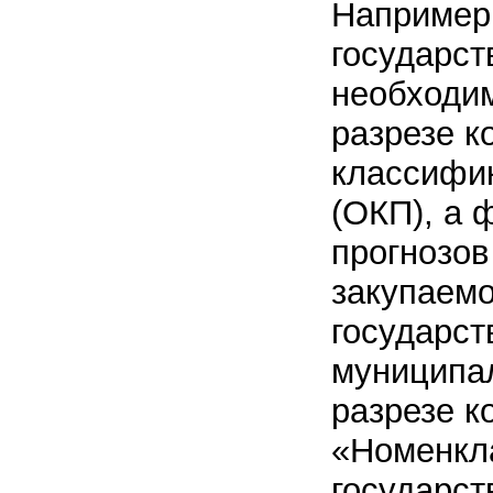
Например,
государст
необходи
разрезе к
классифи
(ОКП), а
прогнозов
закупаем
государст
муниципал
разрезе к
«Номенкл
государст