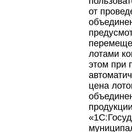
пользоват
от провед
объединен
предусмо
перемеще
лотами ко
этом при 
автоматич
цена лото
объединен
продукции
«1С:Госуд
муниципал