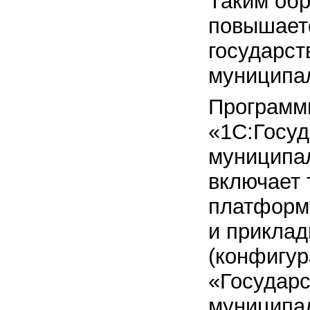
Таким обр
повышает
государст
муниципал
Программ
«1С:Госуд
муниципал
включает 
платформ
и прикла
(конфигу
«Государс
муниципал