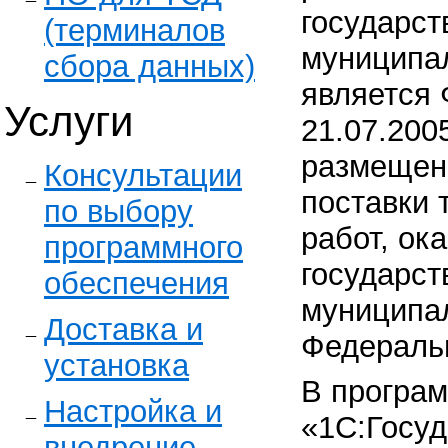
государст
(терминалов
муниципал
сбора данных)
является 
Услуги
21.07.200
размещени
Консультации
поставки 
по выбору
работ, ок
программного
государст
обеспечения
муниципа
Доставка и
Федераль
установка
В програ
Настройка и
«1С:Госуд
внедрение