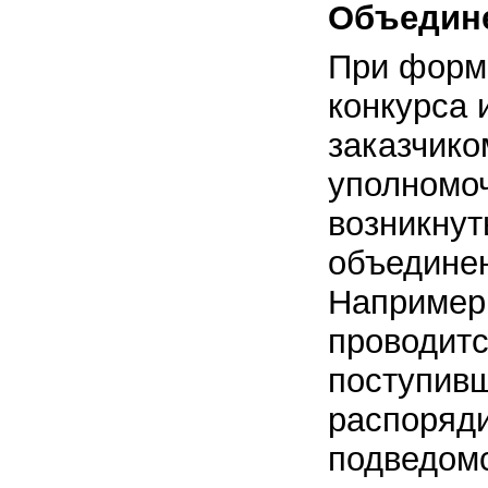
Объедин
При форм
конкурса 
заказчико
уполномо
возникнут
объединен
Например,
проводитс
поступив
распоряди
подведом