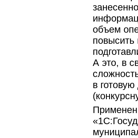
занесенно
информац
объем опе
повысить 
подготавл
А это, в 
сложност
в готовую
(конкурсну
Применен
«1С:Госуд
муниципал