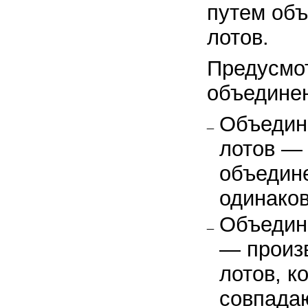
путем объ
лотов.
Предусмот
объединен
Объедин
лотов —
объедин
одинако
Объедин
— произ
лотов, к
совпада