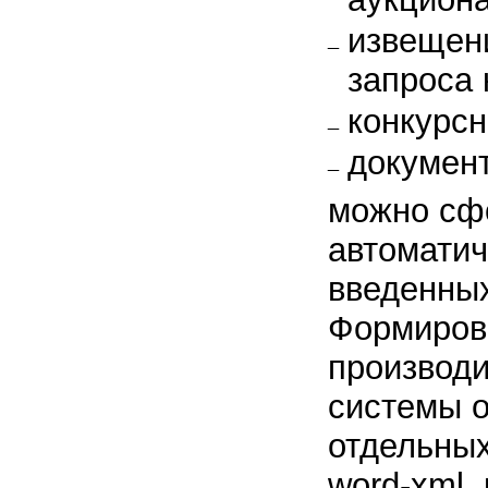
извещен
запроса 
конкурсн
документ
можно сф
автоматич
введенны
Формиров
производ
системы о
отдельны
word-xml,