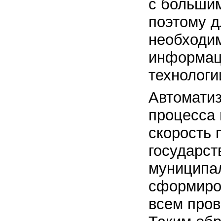
с больши
поэтому д
необходи
информац
технологи
Автоматиз
процесса 
скорость 
государст
муниципа
сформиров
всем про