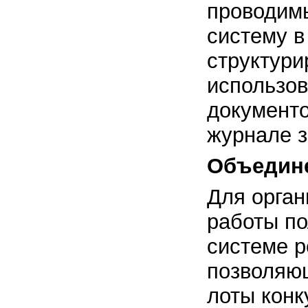
проводимы
систему в
структури
использо
документо
журнале з
Объедин
Для орга
работы по
системе р
позволяю
лоты конк