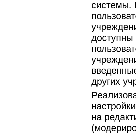
системы.
пользоват
учреждени
доступны
пользоват
учреждени
введенны
других уч
Реализов
настройки
на редакт
(модерир