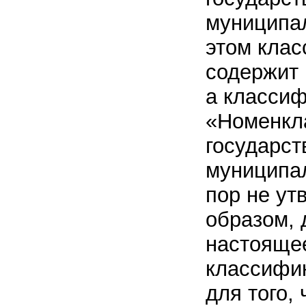
муниципа
этом кла
содержит 
а класси
«Номенкл
государст
муниципа
пор не ут
образом, 
настояще
классифик
для того,