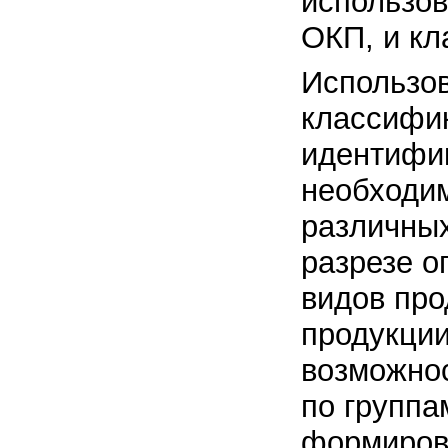
использов
ОКП, и к
Использо
классифи
идентифи
необходи
различных
разрезе о
видов про
продукци
возможнос
по группа
формиров