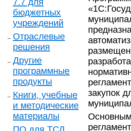
7.7 для
«1С:Госуд
бюджетных
муниципал
учреждений
предназна
Отраслевые
автоматиз
решения
размещени
Другие
разработа
программные
нормативн
продукты
регламен
закупок д
Книги, учебные
муниципа
и методические
материалы
Основным
регламен
ПО для ТСД