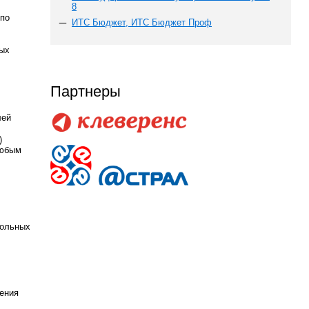
8
 по
ИТС Бюджет, ИТС Бюджет Проф
ных
Партнеры
лей
)
любым
рольных
ления