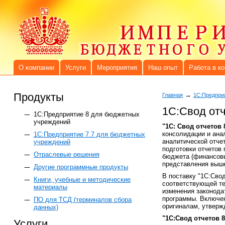
О компании
Услуги
Мероприятия
Наш опыт
Работа в к
Продукты
→
Главная
1С:Предпри
1С:Свод от
1C:Предприятие 8 для бюджетных
учреждений
"1С: Свод отчетов
консолидации и ана
1С:Предприятие 7.7 для бюджетных
аналитической отче
учреждений
подготовки отчетов
Отраслевые решения
бюджета (финансовы
представления выше
Другие программные продукты
В поставку "1С:Сво
Книги, учебные и методические
соответствующей те
материалы
изменения законода
программы. Включен
ПО для ТСД (терминалов сбора
оригиналам, утвер
данных)
"1С:Свод отчетов
Услуги