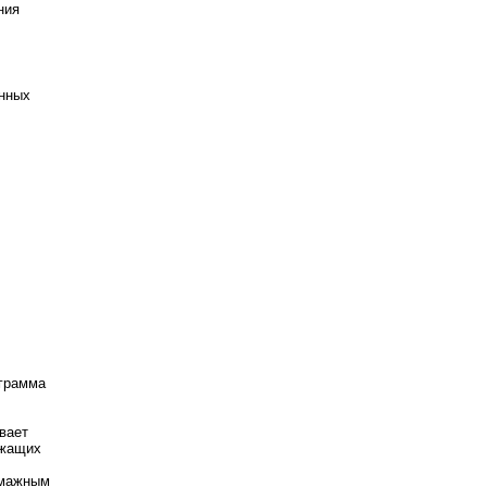
ния
енных
ограмма
вает
ржащих
умажным