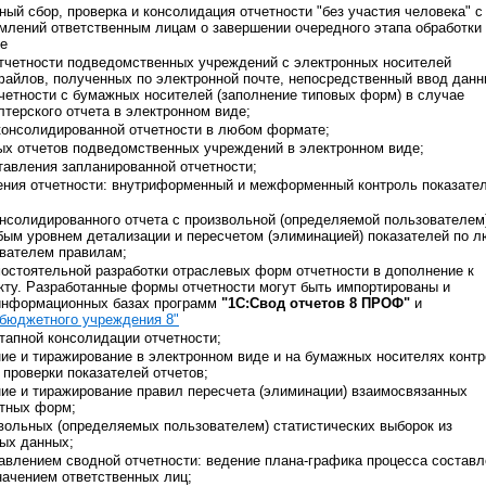
ый сбор, проверка и консолидация отчетности "без участия человека" с
млений ответственным лицам о завершении очередного этапа обработки
те
тчетности подведомственных учреждений с электронных носителей
файлов, полученных по электронной почте, непосредственный ввод дан
четности с бумажных носителей (заполнение типовых форм) в случае
лтерского отчета в электронном виде;
консолидированной отчетности в любом формате;
ых отчетов подведомственных учреждений в электронном виде;
тавления запланированной отчетности;
ения отчетности: внутриформенный и межформенный контроль показате
нсолидированного отчета с произвольной (определяемой пользователем
юбым уровнем детализации и пересчетом (элиминацией) показателей по 
вателем правилам;
остоятельной разработки отраслевых форм отчетности в дополнение к
кту. Разработанные формы отчетности могут быть импортированы и
информационных базах программ
"1С:Свод отчетов 8 ПРОФ"
и
 бюджетного учреждения 8"
тапной консолидации отчетности;
ние и тиражирование в электронном виде и на бумажных носителях конт
проверки показателей отчетов;
ние и тиражирование правил пересчета (элиминации) взаимосвязанных
етных форм;
вольных (определяемых пользователем) статистических выборок из
ых данных;
тавлением сводной отчетности: ведение плана-графика процесса состав
начением ответственных лиц;