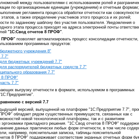
олномочий между пользователями с использованием ролей и разграниче
мации по организационным единицам (учреждениям) и отчетным формам;
ыполнение регламента процесса обработки отчетности как совокупности
этапов, а также определение участников этого процесса и их ролей;
ности по заданному шаблону без участия пользователя. Уведомления о
едного этапа процесса приходят на адреса электронной почты ответств
елей
"1С:Свод отчетов 8 ПРОФ"
.
8 ПРОФ"
позволяет автоматизировать процесс консолидации отчетности,
ользованием программных продуктов:
 бюджетного учреждения 8"
 7.7"
 для бюджетных учреждений 7.7"
 для распорядителей бюджетных средств 7.7"
ципального образования 7.7"
в 8 ПРОФ"
часть 7.7"
вающих выгрузку отчетности в формате, используемом в программных
"1С:Предприятие".
равнению с версией 7.7
дыдущей версией, выпущенной на платформе "1С:Предприятие 7.7", пр
 ПРОФ" обладает рядом существенных преимуществ, связанных как с
можностей новой технологической платформы, так и с развитием
 эргономики прикладного решения. "1С:Свод отчетов 8 ПРОФ" поддержи
хранение данных практически любых форм отчетности, в том числе соде
ели, например, пояснительная записка, таблицы пояснительной
тчетов 8 ПРОФ" поддерживает соответствие экранных отчетных форм б