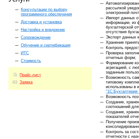
Автоматизированн
рассылкой уведо
Консультации по выбору
электронной поч
программного обеспечения
Импорт данных о
Доставка и установка
информации, из 
бухгалтерской от
Настройка и внедрение
отсутствия бухга
Экспорт данных 
Сопровождение
Хранение принят
Обучение и сертификация
Контроль предос
Проверка заполн
ИТС
отчетных форм;
Стоимость
Формирование ко
агрегацией, с л
заданным пользо
Прайс-лист
Возможность сам
типовому компле
Заявка
использованы в 
"1С:Бухгалтерия
Возможность поэ
Создание, хране
соотношений для 
Создание, хране
показателей отч
Получение произ
консолидированн
Контроль за сос
отчетности с наз