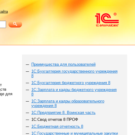
сайта
Преимущества для пользователей
1С:Бухгалтерия государственного учреждения
8
1С:Бухгалтерия бюджетного учреждения 8
т
дств
1С:Зарплата и кадры бюджетного учреждения
иде для
8
1С:Зарплата и кадры образовательного
учреждения 8
1С:Предприятие 8. Воинская часть
1C:Свод отчетов 8 ПРОФ
1С:Бюджетная отчетность 8
1С:Государственные и муниципальные закупки