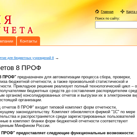
Главная
Карта 
Поиск по сайту:
омпании
Контакты
→
ятие для бюджетных учреждений 8
четов 8 ПРОФ
 8 ПРОФ"
предназначен для автоматизации процесса сбора, проверки,
лиза бюджетной отчетности, а также произвольной статистической и
тности. Прикладное решение реализует полный технологический цикл – о
 получателями бюджетных средств до составления распорядителем сре
м органом) консолидированных отчетов и выгрузки их в электронном в
стоящей организации.
д отчетов 8 ПРОФ" входит типовой комплект форм отчетности,
кущему законодательству. Комплект обновляется фирмой "1С" по мере
тельства и распространяется среди зарегистрированных пользователей
ные в комплект бланки форм бюджетной отчетности соответствуют
жденным Минфином России.
 8 ПРОФ" предоставляет следующие функциональные возможности: