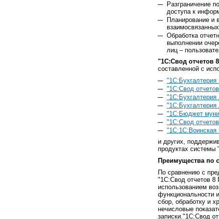
Разграничение п
доступа к инфор
Планирование и в
взаимосвязанных 
Обработка отчет
выполнении очер
лиц – пользоват
"1С:Свод отчетов 
составленной с исп
"1С:Бухгалтерия
"1С:Свод отчетов
"1С:Бухгалтерия
"1С:Бухгалтерия
"1С:Бюджет муни
"1С:Свод отчето
"1С:1С:Воинская 
и других, поддержи
продуктах системы 
Преимущества по с
По сравнению с пре
"1С:Свод отчетов 8
использованием воз
функциональности и
сбор, обработку и 
нечисловые показат
записки."1С:Свод о